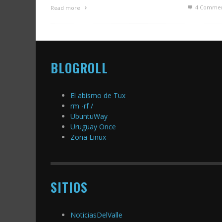
4
Commen
Read more
BLOGROLL
El abismo de Tux
rm -rf /
UbuntuWay
Uruguay Once
Zona Linux
SITIOS
NoticiasDelValle