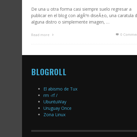
De una u otra forma casi siempre suelo regresar a
publicar en el blog con algÃºn diseÃ±o, una caratula 
alguna distro o simplemente imagen, …
0 Commen
Read more
BLOGROLL
El abismo de Tux
rm -rf /
UbuntuWay
Uruguay Once
Zona Linux