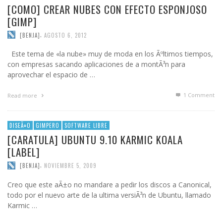
[COMO] CREAR NUBES CON EFECTO ESPONJOSO
[GIMP]
,
[BENJA]
AGOSTO 6, 2012
Este tema de «la nube» muy de moda en los Ãºltimos tiempos,
con empresas sacando aplicaciones de a montÃ³n para
aprovechar el espacio de …
1
Comment
Read more
DISEÃ±O
GIMPERO
SOFTWARE LIBRE
[CARATULA] UBUNTU 9.10 KARMIC KOALA
[LABEL]
,
[BENJA]
NOVIEMBRE 5, 2009
Creo que este aÃ±o no mandare a pedir los discos a Canonical,
todo por el nuevo arte de la ultima versiÃ³n de Ubuntu, llamado
Karmic …