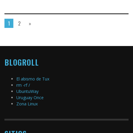
1
2
»
BLOGROLL
El abismo de Tux
rm -rf /
UbuntuWay
Uruguay Once
Zona Linux