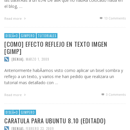
las baterÃ­as a un 65% De allÃ­ que no habÃ­a colocado nada en
el blog, …
13
Comments
Read more
DISEÃ±O
GIMPERO
TUTORIALES
[COMO] EFECTO REFLEJO EN TEXTO IMGEN
[GIMP]
,
[BENJA]
MARZO 1, 2009
Anteriormente habÃ­amos visto como aplicar un bisel sombra y
reflejo a un texto, y varios me han pedido que realizara un
tutorial mas detallado con …
3
Comments
Read more
DISEÃ±O
GIMPERO
CARATULA PARA UBUNTU 8.10 (EDITADO)
,
[BENJA]
FEBRERO 23, 2009