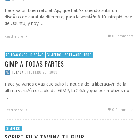
Hace ya un buen rato atrÃ¡s, que habÃ­a querido subir un
diseÃ±o de caratula diferente, para la versiÃ³n 8.10 Intrepid Ibex
de Ubuntu, y hoy …
0 Comments
Read more
APLICACIONES
DISEÃ±O
GIMPERO
SOFTWARE LIBRE
GIMP A TODAS PARTES
,
[BENJA]
FEBRERO 20, 2009
Hace ya varios dÃ­as que salio la noticia de la liberaciÃ³n de la
ultima versiÃ³n estable del GIMP, la 2.6.5 y que por motivos no
…
0 Comments
Read more
GIMPERO
SCRIPT-FU VITAMINA TU GIMP