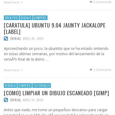
0 Comments
Read more
CREATIVO
DISEÃ±O
GIMPERO
[CARATULA] UBUNTU 9.04 JAUNTY JACKALOPE
[LABEL]
,
[BENJA]
ABRIL 26, 2009
Aprovechando un poco, la ubuntitis que se ha estado sintiendo
en estas ultimas semanas, por motivo del lanzamiento de la
versiÃ³n final de la distro …
2
Comments
Read more
DISEÃ±O
GIMPERO
TUTORIALES
[COMO] LIMPIAR UN DIBUJO ESCANEADO [GIMP]
,
[BENJA]
ABRIL 19, 2009
Antes que nada, me tome un pequeÃ±o descanso para cargar